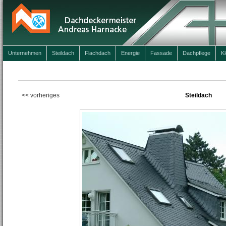
Unternehmen
Steildach
Flachdach
Energie
Fassade
Dachpflege
K
<< vorheriges
Steildach